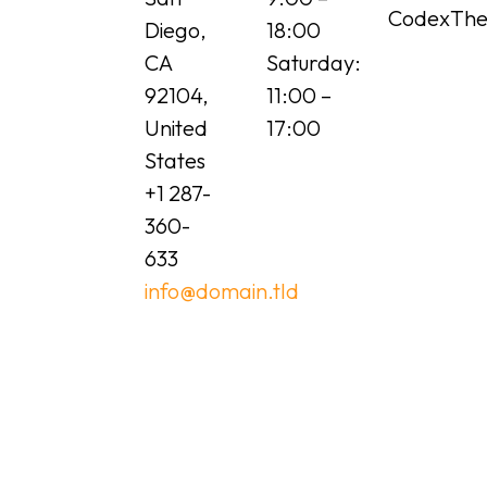
CodexTh
Diego,
18:00
CA
Saturday:
92104,
11:00 –
United
17:00
States
+1 287-
360-
633
info@domain.tld