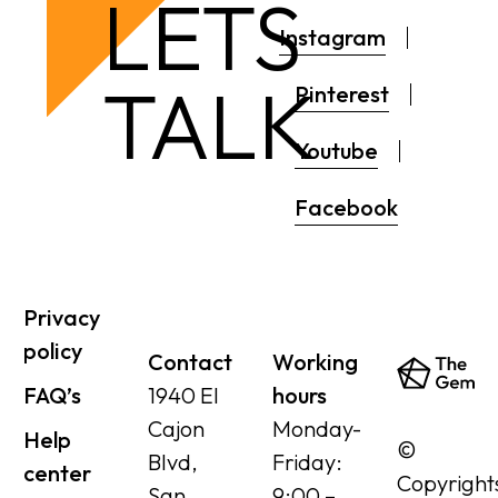
LETS
Instagram
TALK
Pinterest
Youtube
Facebook
Privacy
policy
Contact
Working
FAQ’s
1940 El
hours
Cajon
Monday-
Help
©
Blvd,
Friday:
center
Copyright
San
9:00 –