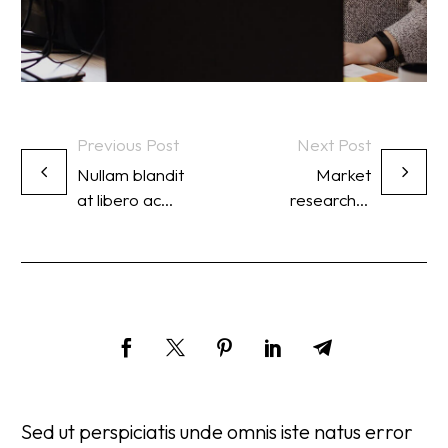
Previous Post
Next Post
Nullam blandit
Market
at libero ac
research &
molestie
strategy
suspendisse
(Demo)
lacinia turpis in
ante dapibus
(Demo)
Sed ut perspiciatis unde omnis iste natus error