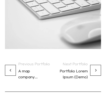
Previous Portfolio
Next Portfolio
A map
Portfolio Lorem
company
Ipsum (Demo)
enters new
territory
(Demo)