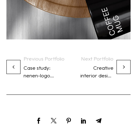
Previous Portfolio
Next Portfolio
Case study:
Creative
nenen-logo
interior design
design and
study website
identity brand
(Demo)
(Demo)